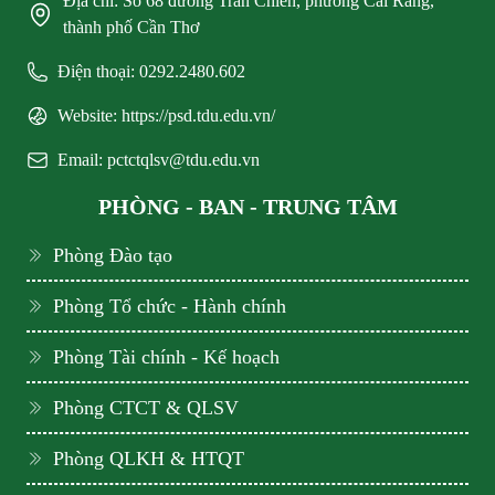
Địa chỉ: Số 68 đường Trần Chiên, phường Cái Răng,
thành phố Cần Thơ
Điện thoại: 0292.2480.602
Website: https://psd.tdu.edu.vn/
Email: pctctqlsv@tdu.edu.vn
PHÒNG - BAN - TRUNG TÂM
Phòng Đào tạo
Phòng Tổ chức - Hành chính
Phòng Tài chính - Kế hoạch
Phòng CTCT & QLSV
Phòng QLKH & HTQT