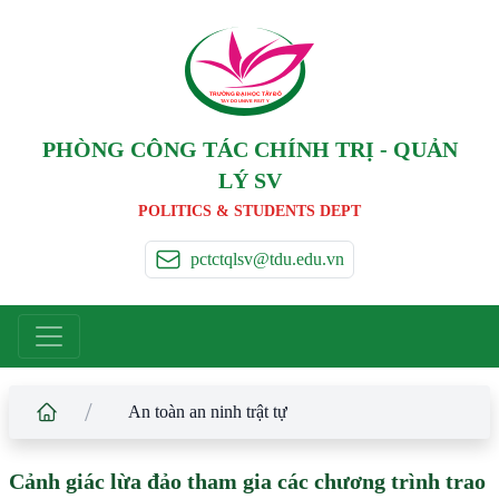
TRƯỜNG ĐẠI HỌC TÂ
Y
 ĐÔ
T
A
Y
 DO UNIVERSIT
Y
PHÒNG CÔNG TÁC CHÍNH TRỊ - QUẢN
LÝ SV
POLITICS & STUDENTS DEPT
pctctqlsv@tdu.edu.vn
/
An toàn an ninh trật tự
Cảnh giác lừa đảo tham gia các chương trình trao