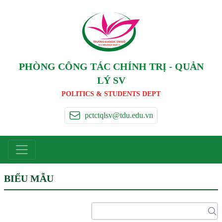
TRƯỜNG ĐẠI HỌC TÂ
Y
 ĐÔ
T
A
Y
 DO UNIVERSIT
Y
PHÒNG CÔNG TÁC CHÍNH TRỊ - QUẢN
LÝ SV
POLITICS & STUDENTS DEPT
pctctqlsv@tdu.edu.vn
BIỂU MẪU