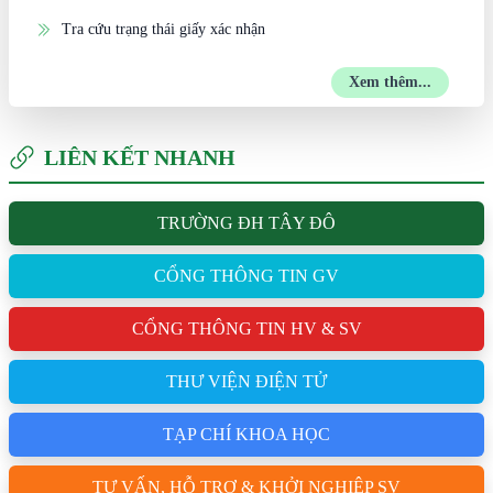
Tra cứu trạng thái giấy xác nhận
Xem thêm...
LIÊN KẾT NHANH
TRƯỜNG ĐH TÂY ĐÔ
CỔNG THÔNG TIN GV
CỔNG THÔNG TIN HV & SV
THƯ VIỆN ĐIỆN TỬ
TẠP CHÍ KHOA HỌC
TƯ VẤN, HỖ TRỢ & KHỞI NGHIỆP SV