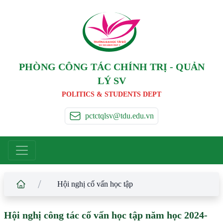
TRƯỜNG ĐẠI HỌC TÂ
Y
 ĐÔ
T
A
Y
 DO UNIVERSIT
Y
PHÒNG CÔNG TÁC CHÍNH TRỊ - QUẢN
LÝ SV
POLITICS & STUDENTS DEPT
pctctqlsv@tdu.edu.vn
/
Hội nghị cố vấn học tập
Hội nghị công tác cố vấn học tập năm học 2024-