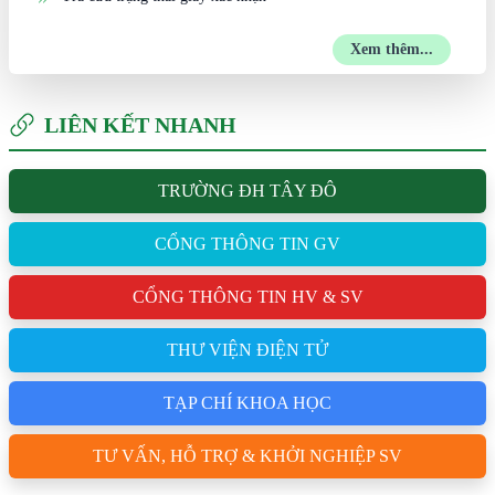
Xem thêm...
LIÊN KẾT NHANH
TRƯỜNG ĐH TÂY ĐÔ
CỔNG THÔNG TIN GV
CỔNG THÔNG TIN HV & SV
THƯ VIỆN ĐIỆN TỬ
TẠP CHÍ KHOA HỌC
TƯ VẤN, HỖ TRỢ & KHỞI NGHIỆP SV