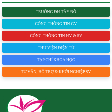
TRƯỜNG ĐH TÂY ĐÔ
CỔNG THÔNG TIN GV
CỔNG THÔNG TIN HV & SV
THƯ VIỆN ĐIỆN TỬ
TẠP CHÍ KHOA HỌC
TƯ VẤN, HỖ TRỢ & KHỞI NGHIỆP SV