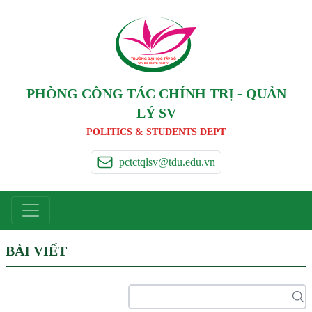
TRƯỜNG ĐẠI HỌC TÂ
Y
 ĐÔ
T
A
Y
 DO UNIVERSIT
Y
PHÒNG CÔNG TÁC CHÍNH TRỊ - QUẢN
LÝ SV
POLITICS & STUDENTS DEPT
pctctqlsv@tdu.edu.vn
BÀI VIẾT