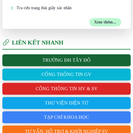
Tra cứu trạng thái giấy xác nhận
Xem thêm...
LIÊN KẾT NHANH
TRƯỜNG ĐH TÂY ĐÔ
CỔNG THÔNG TIN GV
CỔNG THÔNG TIN HV & SV
THƯ VIỆN ĐIỆN TỬ
TẠP CHÍ KHOA HỌC
TƯ VẤN, HỖ TRỢ & KHỞI NGHIỆP SV