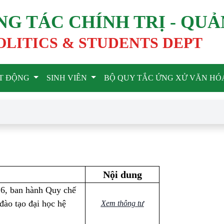
G TÁC CHÍNH TRỊ - QUẢ
OLITICS & STUDENTS DEPT
T ĐỘNG
SINH VIÊN
BỘ QUY TẮC ỨNG XỬ VĂN HÓ
Nội dung
6, ban hành Quy chế
đào tạo đại học hệ
Xem thông tư