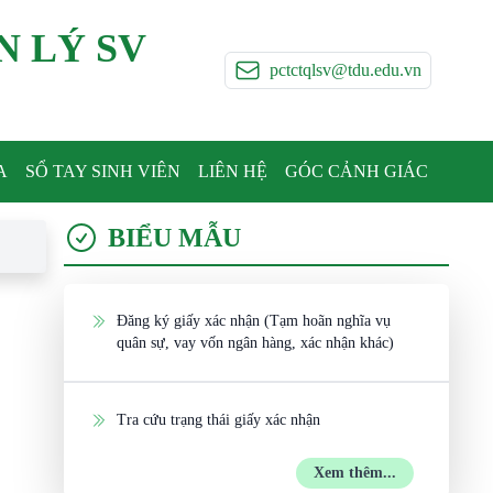
N LÝ SV
pctctqlsv@tdu.edu.vn
A
SỔ TAY SINH VIÊN
LIÊN HỆ
GÓC CẢNH GIÁC
BIỂU MẪU
Đăng ký giấy xác nhận (Tạm hoãn nghĩa vụ
quân sự, vay vốn ngân hàng, xác nhận khác)
Tra cứu trạng thái giấy xác nhận
Xem thêm...