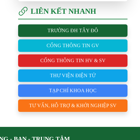
LIÊN KẾT NHANH
TRƯỜNG ĐH TÂY ĐÔ
CỔNG THÔNG TIN GV
CỔNG THÔNG TIN HV & SV
THƯ VIỆN ĐIỆN TỬ
TẠP CHÍ KHOA HỌC
TƯ VẤN, HỖ TRỢ & KHỞI NGHIỆP SV
G - BAN - TRUNG TÂM