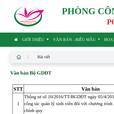
PHÒNG CÔN
P
TRƯỜNG ĐẠI HỌC TÂ
Y
 ĐÔ
T
A
Y
 DO UNIVERSIT
Y
GIỚI THIỆU
VĂN BẢN - BIỂU MẪU
HOẠ
/
Bài viết
Văn bản Bộ GDĐT
STT
Văn bản
Thông tư số 10/2016/TT-BGDĐT ngày 05/4/201
1
công tác quản lý sinh viên đối với chương trình 
chính quy