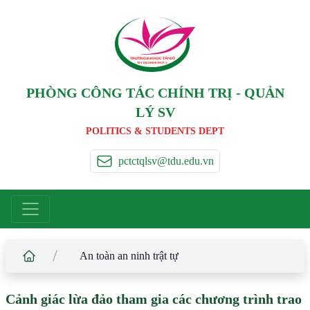
TRƯỜNG ĐẠI HỌC TÂ
Y
 ĐÔ
T
A
Y
 DO UNIVERSIT
Y
PHÒNG CÔNG TÁC CHÍNH TRỊ - QUẢN
LÝ SV
POLITICS & STUDENTS DEPT
pctctqlsv@tdu.edu.vn
/
An toàn an ninh trật tự
Cảnh giác lừa đảo tham gia các chương trình trao