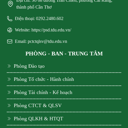
Địa chỉ: Số 68 đường Trần Chiên, phường Cái Răng,
thành phố Cần Thơ
Điện thoại: 0292.2480.602
Website: https://psd.tdu.edu.vn/
Email: pctctqlsv@tdu.edu.vn
PHÒNG - BAN - TRUNG TÂM
Phòng Đào tạo
Phòng Tổ chức - Hành chính
Phòng Tài chính - Kế hoạch
Phòng CTCT & QLSV
Phòng QLKH & HTQT