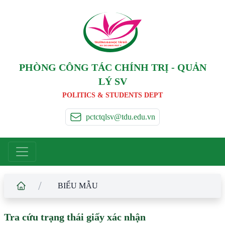
TRƯỜNG ĐẠI HỌC TÂ
Y
 ĐÔ
T
A
Y
 DO UNIVERSIT
Y
PHÒNG CÔNG TÁC CHÍNH TRỊ - QUẢN
LÝ SV
POLITICS & STUDENTS DEPT
pctctqlsv@tdu.edu.vn
/
BIỂU MẪU
Tra cứu trạng thái giấy xác nhận