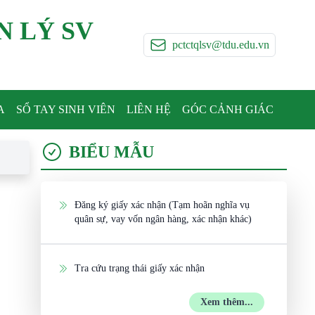
N LÝ SV
pctctqlsv@tdu.edu.vn
A
SỔ TAY SINH VIÊN
LIÊN HỆ
GÓC CẢNH GIÁC
BIỂU MẪU
Đăng ký giấy xác nhận (Tạm hoãn nghĩa vụ
quân sự, vay vốn ngân hàng, xác nhận khác)
Tra cứu trạng thái giấy xác nhận
Xem thêm...