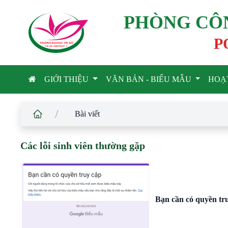
PHÒNG CÔN
P
TRƯỜNG ĐẠI HỌC TÂ
Y
 ĐÔ
T
A
Y
 DO UNIVERSIT
Y
GIỚI THIỆU
VĂN BẢN - BIỂU MẪU
HOẠ
/
Bài viết
Các lỗi sinh viên thường gặp
Bạn cần có quyền tr