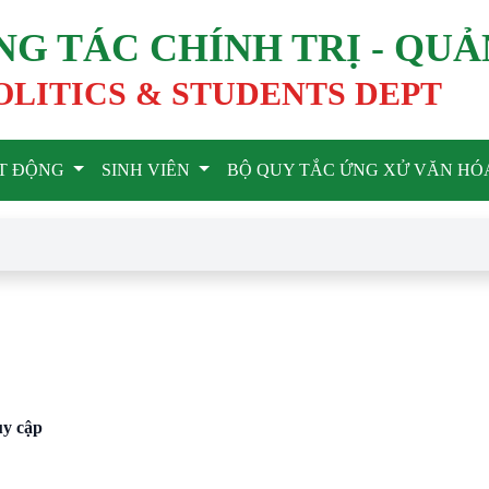
G TÁC CHÍNH TRỊ - QUẢ
OLITICS & STUDENTS DEPT
T ĐỘNG
SINH VIÊN
BỘ QUY TẮC ỨNG XỬ VĂN HÓ
uy cập