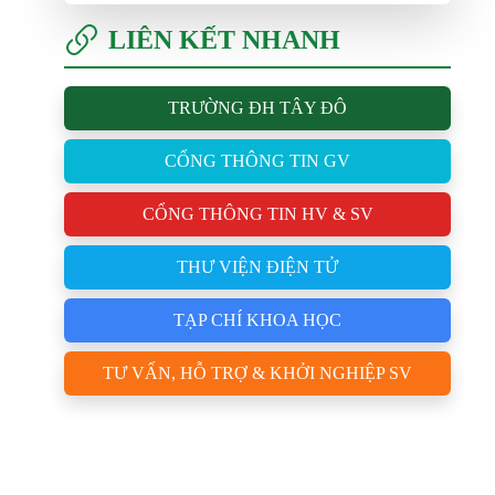
LIÊN KẾT NHANH
TRƯỜNG ĐH TÂY ĐÔ
CỔNG THÔNG TIN GV
CỔNG THÔNG TIN HV & SV
THƯ VIỆN ĐIỆN TỬ
TẠP CHÍ KHOA HỌC
TƯ VẤN, HỖ TRỢ & KHỞI NGHIỆP SV