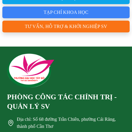
TẠP CHÍ KHOA HỌC
TƯ VẤN, HỖ TRỢ & KHỞI NGHIỆP SV
PHÒNG CÔNG TÁC CHÍNH TRỊ -
QUẢN LÝ SV
Địa chỉ: Số 68 đường Trần Chiên, phường Cái Răng,
thành phố Cần Thơ