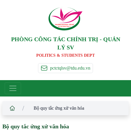
TRƯỜNG ĐẠI HỌC TÂ
Y
 ĐÔ
T
A
Y
 DO UNIVERSIT
Y
PHÒNG CÔNG TÁC CHÍNH TRỊ - QUẢN
LÝ SV
POLITICS & STUDENTS DEPT
pctctqlsv@tdu.edu.vn
/
Bộ quy tắc ứng xử văn hóa
Bộ quy tắc ứng xử văn hóa