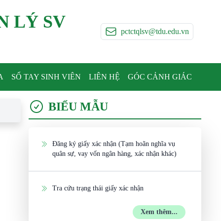
N LÝ SV
pctctqlsv@tdu.edu.vn
A
SỔ TAY SINH VIÊN
LIÊN HỆ
GÓC CẢNH GIÁC
BIỂU MẪU
Đăng ký giấy xác nhận (Tạm hoãn nghĩa vụ
quân sự, vay vốn ngân hàng, xác nhận khác)
Tra cứu trạng thái giấy xác nhận
Xem thêm...