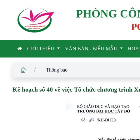
PHÒNG CÔN
P
TRƯỜNG ĐẠI HỌC TÂ
Y
 ĐÔ
T
A
Y
 DO UNIVERSIT
Y
GIỚI THIỆU
VĂN BẢN - BIỂU MẪU
HOẠ
/
Thông báo
Kế hoạch số 40 về việc Tổ chức chương trình 