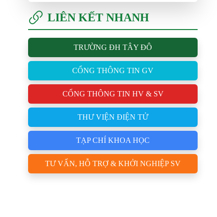
LIÊN KẾT NHANH
TRƯỜNG ĐH TÂY ĐÔ
CỔNG THÔNG TIN GV
CỔNG THÔNG TIN HV & SV
THƯ VIỆN ĐIỆN TỬ
TẠP CHÍ KHOA HỌC
TƯ VẤN, HỖ TRỢ & KHỞI NGHIỆP SV