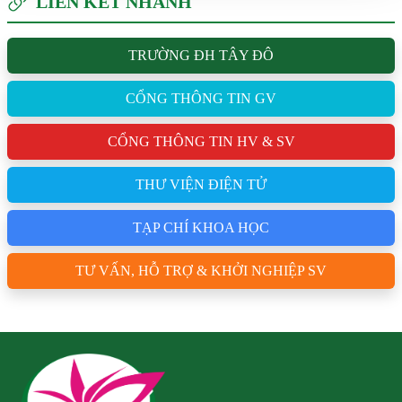
LIÊN KẾT NHANH
TRƯỜNG ĐH TÂY ĐÔ
CỔNG THÔNG TIN GV
CỔNG THÔNG TIN HV & SV
THƯ VIỆN ĐIỆN TỬ
TẠP CHÍ KHOA HỌC
TƯ VẤN, HỖ TRỢ & KHỞI NGHIỆP SV