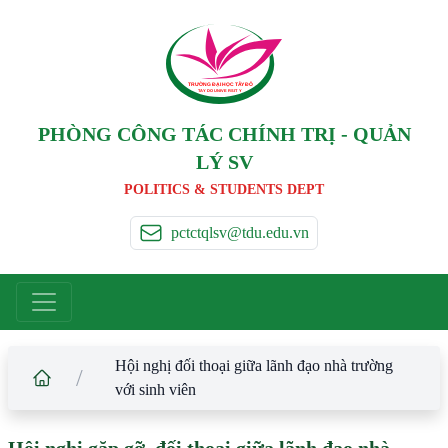
TRƯỜNG ĐẠI HỌC TÂ
Y
 ĐÔ
T
A
Y
 DO UNIVERSIT
Y
PHÒNG CÔNG TÁC CHÍNH TRỊ - QUẢN
LÝ SV
POLITICS & STUDENTS DEPT
pctctqlsv@tdu.edu.vn
Hội nghị đối thoại giữa lãnh đạo nhà trường
/
với sinh viên