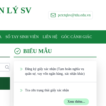
N LÝ SV
pctctqlsv@tdu.edu.vn
A
SỔ TAY SINH VIÊN
LIÊN HỆ
GÓC CẢNH GIÁC
BIỂU MẪU
Đăng ký giấy xác nhận (Tạm hoãn nghĩa vụ
quân sự, vay vốn ngân hàng, xác nhận khác)
Tra cứu trạng thái giấy xác nhận
Xem thêm...