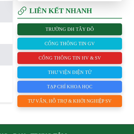
LIÊN KẾT NHANH
TRƯỜNG ĐH TÂY ĐÔ
CỔNG THÔNG TIN GV
CỔNG THÔNG TIN HV & SV
THƯ VIỆN ĐIỆN TỬ
TẠP CHÍ KHOA HỌC
TƯ VẤN, HỖ TRỢ & KHỞI NGHIỆP SV