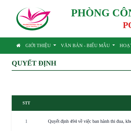
PHÒNG CÔN
P
TRƯỜNG ĐẠI HỌC TÂ
Y
 ĐÔ
T
A
Y
 DO UNIVERSIT
Y
GIỚI THIỆU
VĂN BẢN - BIỂU MẪU
HOẠ
QUYẾT ĐỊNH
STT
1
Quyết định 494 về việc ban hành thi đua, kh