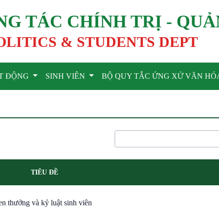
G TÁC CHÍNH TRỊ - QUẢ
OLITICS & STUDENTS DEPT
T ĐỘNG
SINH VIÊN
BỘ QUY TẮC ỨNG XỬ VĂN HÓ
TIÊU ĐỀ
en thưởng và kỷ luật sinh viên